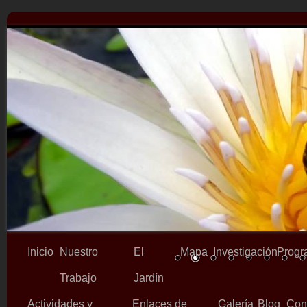
Inicio
Nuestro
El
Mapa
Investigación
Progr
Trabajo
Jardín
Actividades y
Enlaces de
Galería
Blog
Con