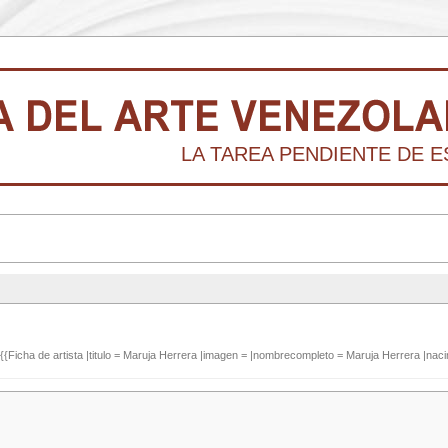
LA TAREA PENDIENTE DE E
{{Ficha de artista |titulo = Maruja Herrera |imagen = |nombrecompleto = Maruja Herrera |nac