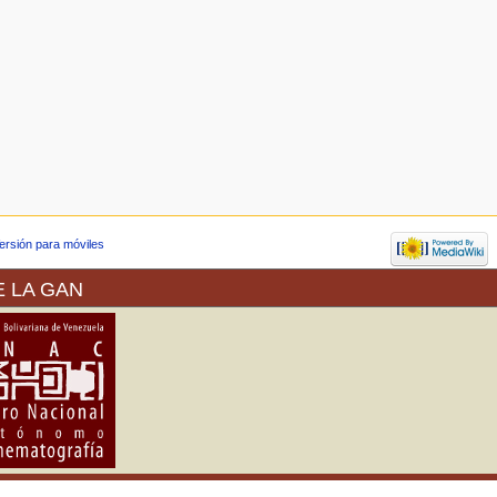
ersión para móviles
E LA GAN
a de Arte (VEREDA) ofrece sus
Propiedad Intelectual (SAPI) en
 colección del museo como de las
al Venezuela es signataria desde
d de permitir la reproducción de