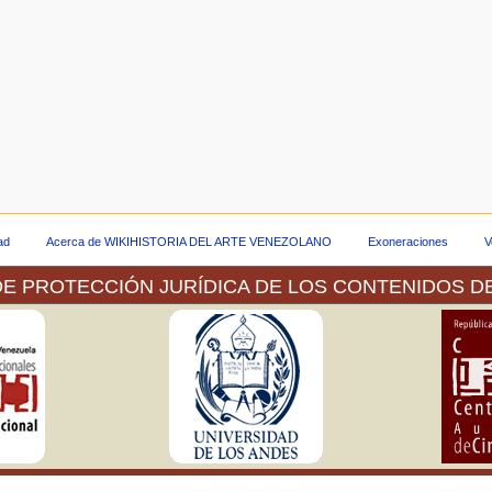
dad
Acerca de WIKIHISTORIA DEL ARTE VENEZOLANO
Exoneraciones
V
E PROTECCIÓN JURÍDICA DE LOS CONTENIDOS D
 a través de la plataforma tecnológica de la Red Venezolan
ber hecho la consulta pertinente ante el Servicio Autónomo de 
nea de las imágenes de las obras que forman parte tanto de la
os se muestran.
 para la Protección de las Obras Literarias y Artísticas, del cu
n sus
as legislaciones de los países de la Unión [de Berna] la faculta