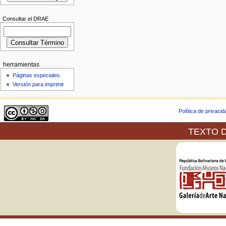
Consultar el DRAE
herramientas
Páginas especiales
Versión para imprimir
Política de privaci
TEXTO D
La Galería de Arte Nacional,
servicios de web después de ha
relación a la publicación en lí
exposiciones que en sus espaci
En virtud del Convenio de Berna
el 20 de Septiembre de 1982, e
Artículo 9.- (2) Se reserva a l