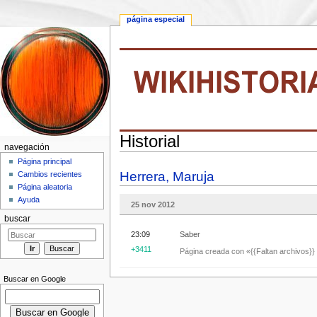
página especial
Historial
navegación
Saltar a:
navegación
,
buscar
Página principal
Herrera, Maruja
Cambios recientes
Página aleatoria
Ayuda
25 nov 2012
buscar
23:09
Saber
+3411
Página creada con «{{Faltan archivos}} 
Buscar en Google