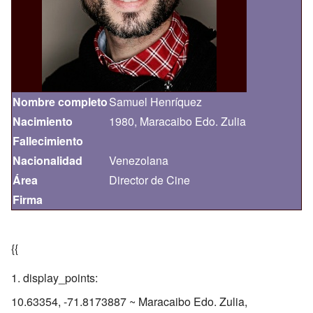
Nombre completo
Samuel Henríquez
Nacimiento
1980, Maracaibo Edo. Zulia
Fallecimiento
Nacionalidad
Venezolana
Área
Director de Cine
Firma
{{
display_points:
10.63354, -71.8173887 ~ Maracaibo Edo. Zulia,