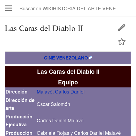
Las Caras del Diablo II
CINE VENEZOLANO
Las Caras del Diablo II
Equipo
Dirección
Malavé, Carlos Daniel
Dirección de
Oscar Salomón
arte
Producción
Carlos Daniel Malavé
Ejecutiva
Producción
Gabriela Rojas y Carlos Daniel Malavé