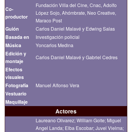
Fundación Villa del Cine, Cnac, Adolfo
Co-
López Sojo, Ahómbrate, Neo Creative,
productor
Maraco Post
Guión
Carlos Daniel Malavé y Edwing Salas
Basada en
Investigación policial
Música
Yoncarlos Medina
Edición y
Carlos Daniel Malavé y Gabriel Cedres
montaje
Efectos
visuales
Fotografía
Manuel Alfonso Vera
Vestuario
Maquillaje
Actores
Laureano Olivarez; William Goite; Miguel
Angel Landa; Elba Escobar; Juvel Vielma;