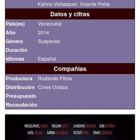
Karina Velásquez; Vicente Peña
Datos y cifras
País(es)
Venezuela
Año
2014
Género
Suspenso
Duración
Idiomas
Español
Compañias
Productora
Rodando Films
Distribución
Cines Unidos
Presupuesto
Recaudación