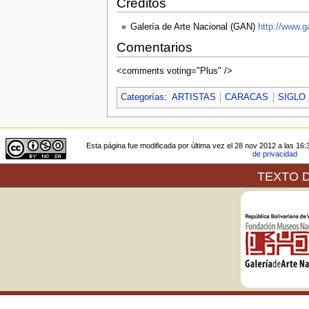
Créditos
Galería de Arte Nacional (GAN)
http://www.g
Comentarios
<comments voting="Plus" />
Categorías
:
ARTISTAS
CARACAS
SIGLO
Esta página fue modificada por última vez el 28 nov 2012 a las 16:
de privacidad
TEXTO D
La Galería de Arte Nacional,
servicios de web después de ha
relación a la publicación en lí
exposiciones que en sus espaci
En virtud del Convenio de Berna
el 20 de Septiembre de 1982, e
Artículo 9.- (2) Se reserva a l