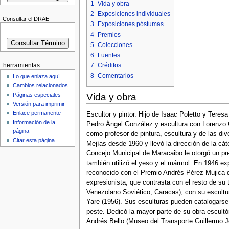
1
Vida y obra
2
Exposiciones individuales
Consultar el DRAE
3
Exposiciones póstumas
4
Premios
5
Colecciones
6
Fuentes
7
Créditos
herramientas
8
Comentarios
Lo que enlaza aquí
Cambios relacionados
Páginas especiales
Vida y obra
Versión para imprimir
Enlace permanente
Escultor y pintor. Hijo de Isaac Poletto y Teres
Información de la
Pedro Ángel González y escultura con Lorenzo G
página
como profesor de pintura, escultura y de las div
Citar esta página
Mejías desde 1960 y llevó la dirección de la cáte
Concejo Municipal de Maracaibo le otorgó un pre
también utilizó el yeso y el mármol. En 1946 ex
reconocido con el Premio Andrés Pérez Mujica d
expresionista, que contrasta con el resto de su t
Venezolano Soviético, Caracas), con su escultu
Yare (1956). Sus esculturas pueden catalogarse 
peste. Dedicó la mayor parte de su obra escultó
Andrés Bello (Museo del Transporte Guillermo 