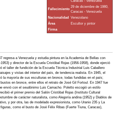
Caracas - Venezuela
29 de diciembre de 1980,
Fallecimiento
Caracas - Venezuela
Nacionalidad
Venezolano
Área
Escultor y pintor
Firma
1937 regresa a Venezuela y estudia pintura en la Academia de Bellas con
53) y director de la Escuela Cristóbal Rojas (1956-1958), donde ejerció
el taller de fundición de la Escuela Técnica Industrial Luis Caballero
isajes y vistas del interior del país, de tendencia realista. En 1945, el
ó la mayoría de sus esculturas en bronce, todas fundidas en el país;
ustos en bronce, entre ellos el retrato de José Gil Fortoul. En 1947 fue
que envió con el seudónimo Luis Camacho. Poletto escogió un estilo
ecibió el primer premio del Salón Cristóbal Rojas (Instituto Cultural
stumbre de carácter naturalista, como Alegoría andina (1952) y Diablos de
tivo, y por otra, las de modelado expresionista, como Uranio 235 y La
figuras, como el busto de José Félix Ribas (Fuerte Tiuna, Caracas),