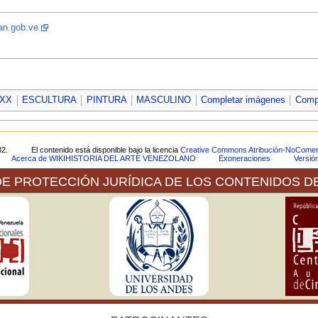
an.gob.ve
 XX
ESCULTURA
PINTURA
MASCULINO
Completar imágenes
Compl
32.
El contenido está disponible bajo la licencia
Creative Commons Atribución-NoComerc
Acerca de WIKIHISTORIA DEL ARTE VENEZOLANO
Exoneraciones
Versió
E PROTECCIÓN JURÍDICA DE LOS CONTENIDOS D
 a través de la plataforma tecnológica de la Red Venezolan
ber hecho la consulta pertinente ante el Servicio Autónomo de 
nea de las imágenes de las obras que forman parte tanto de la
os se muestran.
 para la Protección de las Obras Literarias y Artísticas, del cu
n sus
as legislaciones de los países de la Unión [de Berna] la faculta