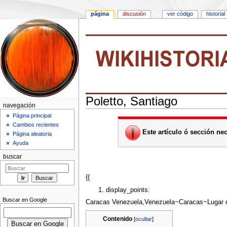
página
discusión
ver código
historial
Poletto, Santiago
navegación
Saltar a:
navegación
,
buscar
Página principal
Cambios recientes
Este artículo ó sección nece
Página aleatoria
Ayuda
buscar
{{
display_points:
Buscar en Google
Caracas Venezuela,Venezuela~Caracas~Lugar d
Contenido
[
ocultar
]