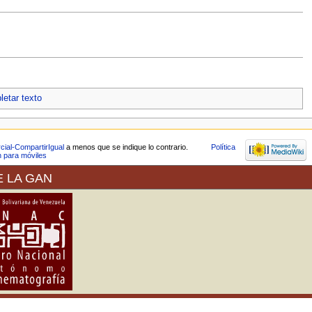
etar texto
ial-CompartirIgual
a menos que se indique lo contrario.
Política
n para móviles
E LA GAN
a de Arte (VEREDA) ofrece sus
Propiedad Intelectual (SAPI) en
 colección del museo como de las
al Venezuela es signataria desde
d de permitir la reproducción de