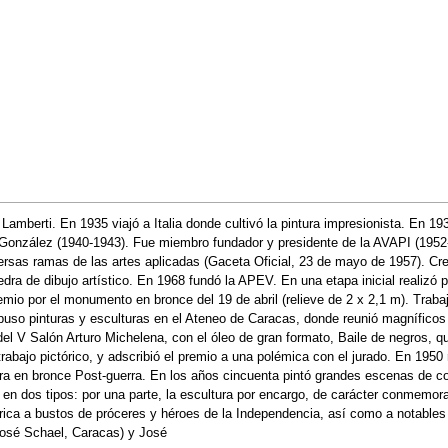
a Lamberti. En 1935 viajó a Italia donde cultivó la pintura impresionista. En 
onzález (1940-1943). Fue miembro fundador y presidente de la AVAPI (1952-19
ersas ramas de las artes aplicadas (Gaceta Oficial, 23 de mayo de 1957). Creó 
dra de dibujo artístico. En 1968 fundó la APEV. En una etapa inicial realizó pa
mio por el monumento en bronce del 19 de abril (relieve de 2 x 2,1 m). Trabaj
puso pinturas y esculturas en el Ateneo de Caracas, donde reunió magníficos b
el V Salón Arturo Michelena, con el óleo de gran formato, Baile de negros, 
rabajo pictórico, y adscribió el premio a una polémica con el jurado. En 1950 r
ra en bronce Post-guerra. En los años cincuenta pintó grandes escenas de co
en dos tipos: por una parte, la escultura por encargo, de carácter conmemora
rica a bustos de próceres y héroes de la Independencia, así como a notables 
José Schael, Caracas) y José