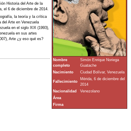
ón Historia del Arte de la
, el 6 de diciembre de 2014.
rafía, la teoría y la crítica
ca del Arte en Venezuela
zuela en el siglo XIX (1993),
Venezuela en sus artes
(2007), Arte ¿y eso qué es?
Nombre
Simón Enrique Noriega
completo
Guatache
Nacimiento
Ciudad Bolívar, Venezuela
Mérida, 6 de diciembre del
Fallecimiento
2014
Nacionalidad
Venezolano
Área
Firma