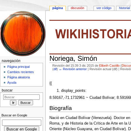
página
discusión
ver código
historial
Noriega, Simón
navegación
Revisión del 15:39 3 dic 2015 de
Elibeth Castillo
(
Discu
Página principal
(
dif
)
← Revisión anterior
| Revisión actual (dif) | Revisi
Cambios recientes
Saltar a:
navegación
,
buscar
Página aleatoria
Ayuda
{{
display_points:
buscar
8.59167,-71.1732961 ~ Ciudad Bolívar; 8.591668
Biografía
Buscar en Google
Nació en Ciudad Bolívar (Venezuela). Doctor en 
Roma, y de Historia de la Crítica de Arte en la
Oriente (Núcleo Guayana, en Ciudad Bolívar). De