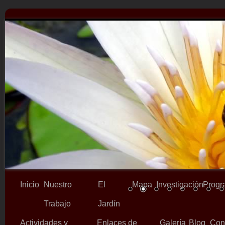
Inicio
Nuestro
El
Mapa
Investigación
Progr
Trabajo
Jardín
Actividades y
Enlaces de
Galería
Blog
Con