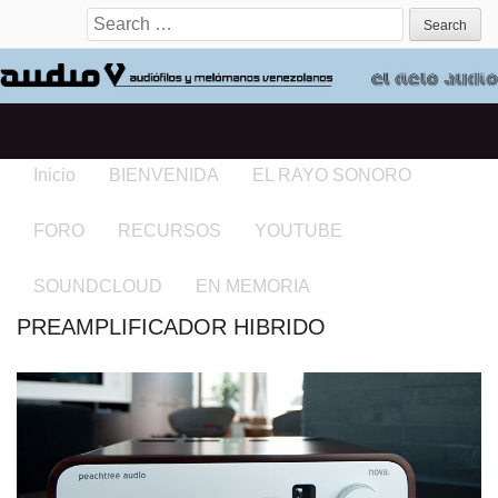
Search for:
Inicio
BIENVENIDA
EL RAYO SONORO
FORO
RECURSOS
YOUTUBE
SOUNDCLOUD
EN MEMORIA
PREAMPLIFICADOR HIBRIDO