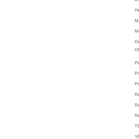
H
M
M
Or
O
Pl
Pr
Pr
R
Re
R
T
Y