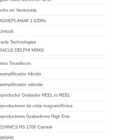
echo en Venezuela
AGNEPLANAR 1.6/DRs
cIntosh
acle Technologies
RACLE DELPHI MRKII
atos Tocadiscos
eamplificador hibrido
eamplificador valvular
eproductor Grabador REEL to REEL
productores de cinta magnetofónica
eproductores Grabadores High End
ECHNICS RS 1700 Carrete
AMAHA