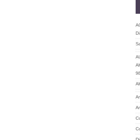
A
Di
Sa
A
Al
9
Al
Am
Am
Co
Co
Di