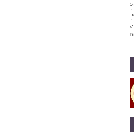
S
T
V
Di