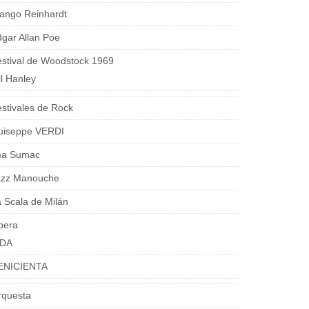
ango Reinhardt
gar Allan Poe
stival de Woodstock 1969
ll Hanley
stivales de Rock
uiseppe VERDI
ma Sumac
azz Manouche
 Scala de Milán
pera
IDA
ENICIENTA
rquesta