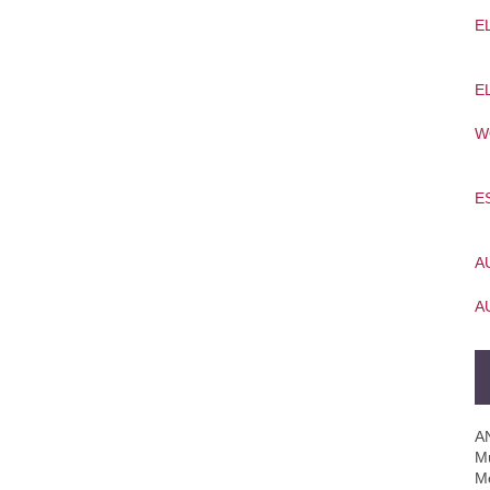
E
E
W
E
A
A
A
Mú
M