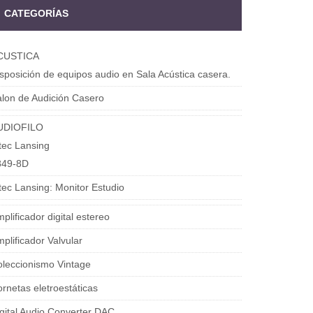
CATEGORÍAS
CUSTICA
sposición de equipos audio en Sala Acústica casera.
lon de Audición Casero
UDIOFILO
tec Lansing
849-8D
tec Lansing: Monitor Estudio
plificador digital estereo
plificador Valvular
leccionismo Vintage
rnetas eletroestáticas
gital Audio Converter DAC