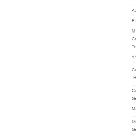
A
EL
M
C
Tr
Y
C
"
Co
Gu
M
Di
G