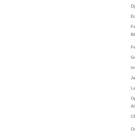
Dj
Ed
Fe
Bi
Fe
G
I
J
La
O
A
C
O