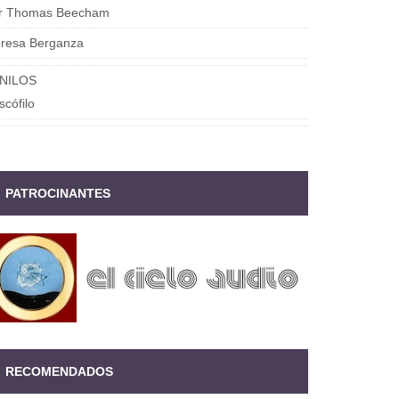
ir Thomas Beecham
eresa Berganza
INILOS
scófilo
PATROCINANTES
RECOMENDADOS