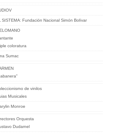
UDIOV
 SISTEMA: Fundación Nacional Simón Bolívar
ELOMANO
antante
iple coloratura
ma Sumac
ARMEN
Habanera"
leccionismo de vinilos
ias Musicales
arylin Monroe
rectores Orquesta
ustavo Dudamel