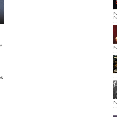
Po
Po
RA
Po
os
Po