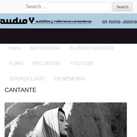
Search for:
Inicio
BIENVENIDA
EL RAYO SONORO
FORO
RECURSOS
YOUTUBE
SOUNDCLOUD
EN MEMORIA
CANTANTE