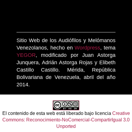
Sitio Web de los Audiófilos y Melómanos
Venezolanos, hecho en
Wordpress
, tema
YEGOR
, modificado por Juan Astorga
Junquera, Adrián Astorga Rojas y Elibeth
Castillo Castillo. Mérida, República
Bolivariana de Venezuela, abril del año
2014.
El contenido de esta web está liberado bajo licencia
Creative
Commons: Reconocimiento-NoComercial-CompartirIgual 3.0
Unported