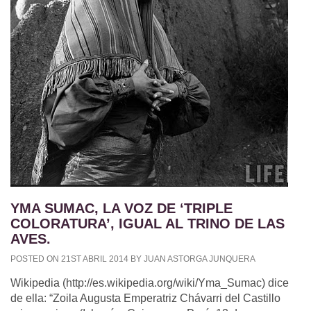
YMA SUMAC, LA VOZ DE ‘TRIPLE
COLORATURA’, IGUAL AL TRINO DE LAS
AVES.
POSTED ON 21ST ABRIL 2014 BY JUAN ASTORGA JUNQUERA
Wikipedia (http://es.wikipedia.org/wiki/Yma_Sumac) dice
de ella: “Zoila Augusta Emperatriz Chávarri del Castillo