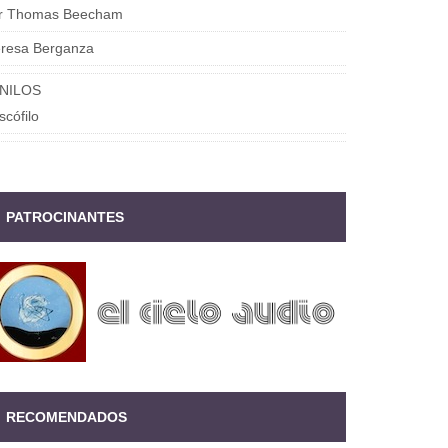
ir Thomas Beecham
eresa Berganza
INILOS
scófilo
PATROCINANTES
RECOMENDADOS