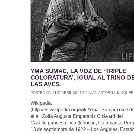
YMA SUMAC, LA VOZ DE ‘TRIPLE
COLORATURA’, IGUAL AL TRINO D
LAS AVES.
POSTED ON 21ST ABRIL 2014 BY JUAN ASTORGA JUNQUER
Wikipedia
(http://es.wikipedia.org/wiki/Yma_Sumac) dice d
ella: “Zoila Augusta Emperatriz Chávarri del
Castillo princesa inca (Ichocán, Cajamarca, Perú
13 de septiembre de 1922 – Los Ángeles, Estad