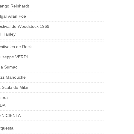
ango Reinhardt
gar Allan Poe
stival de Woodstock 1969
ll Hanley
stivales de Rock
uiseppe VERDI
ma Sumac
azz Manouche
 Scala de Milán
pera
IDA
ENICIENTA
rquesta