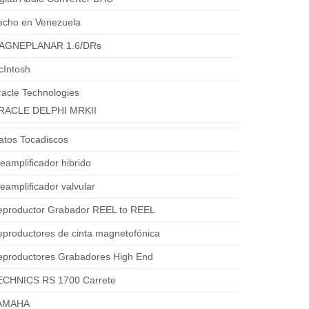
echo en Venezuela
AGNEPLANAR 1.6/DRs
cIntosh
acle Technologies
RACLE DELPHI MRKII
atos Tocadiscos
eamplificador hibrido
eamplificador valvular
eproductor Grabador REEL to REEL
productores de cinta magnetofónica
eproductores Grabadores High End
ECHNICS RS 1700 Carrete
AMAHA