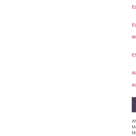
E
E
W
E
A
A
A
Mú
M