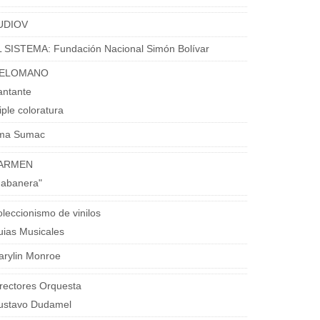
UDIOV
 SISTEMA: Fundación Nacional Simón Bolívar
ELOMANO
antante
iple coloratura
ma Sumac
ARMEN
Habanera"
leccionismo de vinilos
ias Musicales
arylin Monroe
rectores Orquesta
ustavo Dudamel