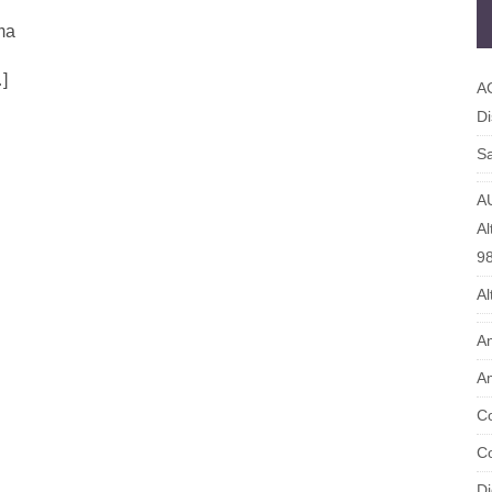
ma
]
A
Di
Sa
A
Al
9
Al
Am
Am
Co
Co
Di