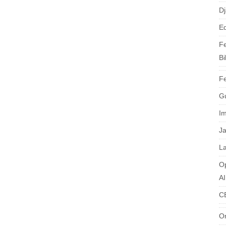
Dj
Ed
Fe
Bi
Fe
G
I
J
La
O
A
C
O