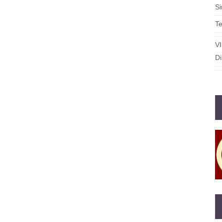
S
T
V
Di