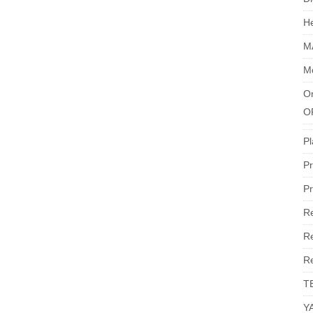
H
M
M
Or
O
Pl
Pr
Pr
R
Re
R
T
Y