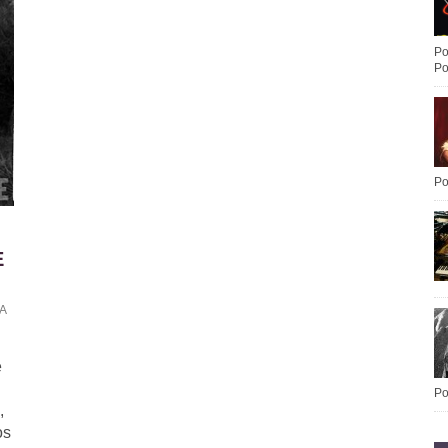
Po
Po
Po
E
A
e
Po
,
os