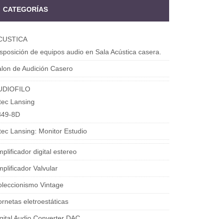
CATEGORÍAS
CUSTICA
sposición de equipos audio en Sala Acústica casera.
lon de Audición Casero
UDIOFILO
tec Lansing
849-8D
tec Lansing: Monitor Estudio
plificador digital estereo
plificador Valvular
leccionismo Vintage
rnetas eletroestáticas
gital Audio Converter DAC