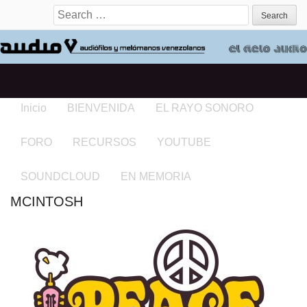
Search for:
Inicio
BIENVENIDA
EL RAYO SONORO
FORO
RECURSOS
YOUTUBE
SOUNDCLOUD
EN MEMORIA
MCINTOSH