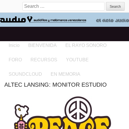
Search for:
Inicio
BIENVENIDA
EL RAYO SONORO
FORO
RECURSOS
YOUTUBE
SOUNDCLOUD
EN MEMORIA
ALTEC LANSING: MONITOR ESTUDIO