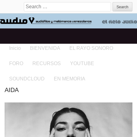
Search for:
Inicio
BIENVENIDA
EL RAYO SONORO
FORO
RECURSOS
YOUTUBE
SOUNDCLOUD
EN MEMORIA
AIDA