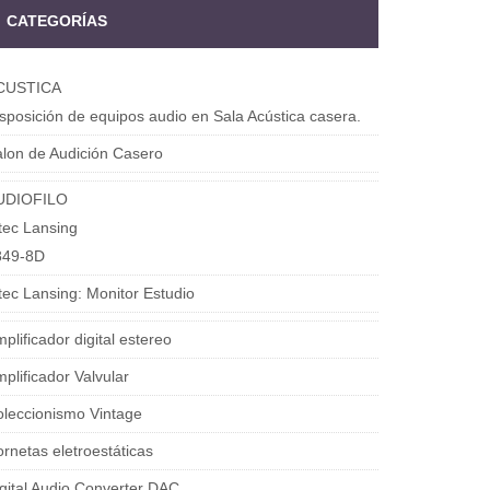
CATEGORÍAS
CUSTICA
sposición de equipos audio en Sala Acústica casera.
lon de Audición Casero
UDIOFILO
tec Lansing
849-8D
tec Lansing: Monitor Estudio
plificador digital estereo
plificador Valvular
leccionismo Vintage
rnetas eletroestáticas
gital Audio Converter DAC