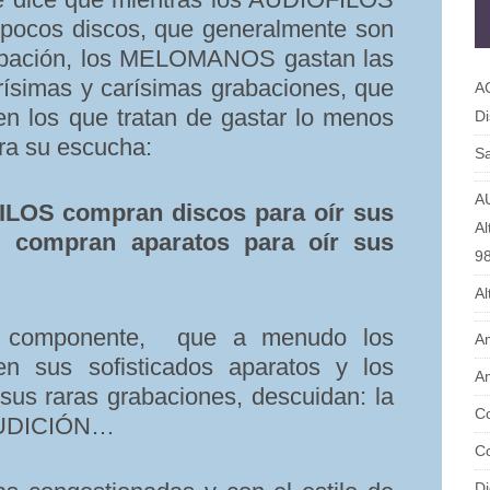
s pocos discos, que generalmente son
rabación, los MELOMANOS gastan las
rísimas y carísimas grabaciones, que
A
n los que tratan de gastar lo menos
Di
ara su escucha:
Sa
A
ILOS compran discos para oír sus
Al
 compran aparatos para oír sus
9
Al
r componente, que a menudo los
Am
 sus sofisticados aparatos y los
Am
 raras grabaciones, descuidan: la
Co
UDICIÓN…
Co
Di