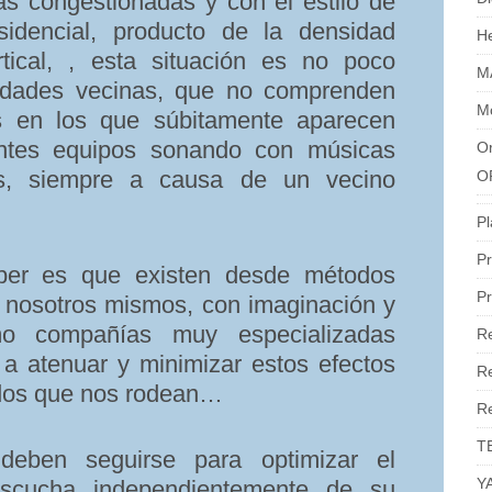
 congestionadas y con el estilo de
sidencial, producto de la densidad
H
ertical, , esta situación es no poco
M
idades vecinas, que no comprenden
M
s en los que súbitamente aparecen
entes equipos sonando con músicas
Or
as, siempre a causa de un vecino
O
Pl
Pr
ber es que existen desde métodos
Pr
r nosotros mismos, con imaginación y
mo compañías muy especializadas
R
 a atenuar y minimizar estos efectos
Re
rdos que nos rodean…
R
T
deben seguirse para optimizar el
Y
scucha independientemente de su