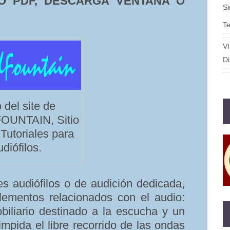
O PDF, DESCARGA VENTANA O
S
T
V
Di
 del site de
UNTAIN, Sitio
Tutoriales para
udiófilos.
s audiófilos o de audición dedicada,
lementos relacionados con el audio:
biliario destinado a la escucha y un
impida el libre recorrido de las ondas