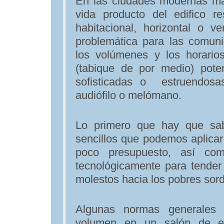
En las ciudades modernas mas
vida producto del edifico re
habitacional, horizontal o v
problemática para las comun
los volúmenes y los horario
(tabique de por medio) pot
sofisticadas o estruendos
audiófilo o melómano.
Lo primero que hay que sa
sencillos que podemos aplica
poco presupuesto, así co
tecnológicamente para tender
molestos hacia los pobres so
Algunas normas generales 
volumen en un salón de e