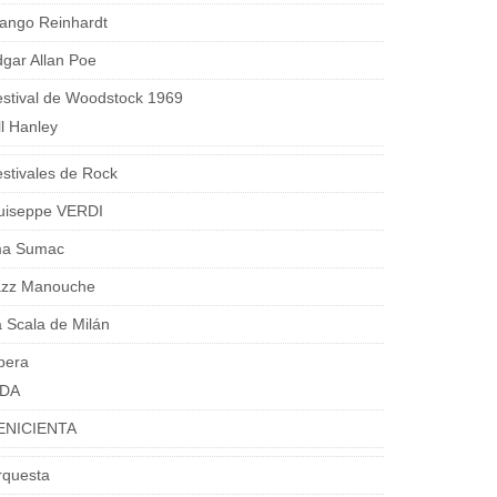
ango Reinhardt
gar Allan Poe
stival de Woodstock 1969
ll Hanley
stivales de Rock
uiseppe VERDI
ma Sumac
azz Manouche
 Scala de Milán
pera
IDA
ENICIENTA
rquesta