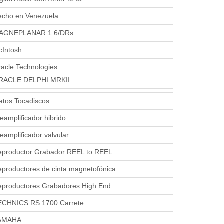
echo en Venezuela
AGNEPLANAR 1.6/DRs
cIntosh
acle Technologies
RACLE DELPHI MRKII
atos Tocadiscos
eamplificador hibrido
eamplificador valvular
eproductor Grabador REEL to REEL
productores de cinta magnetofónica
eproductores Grabadores High End
ECHNICS RS 1700 Carrete
AMAHA