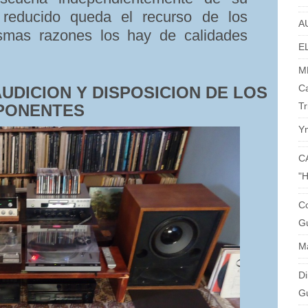
reducido queda el recurso de los
A
smas razones los hay de calidades
EL
M
C
AUDICION Y DISPOSICION DE LOS
Tr
PONENTES
Y
C
"
Co
Gu
M
Di
G