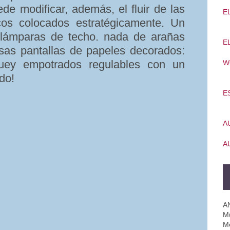
de modificar, además, el fluir de las
E
os colocados estratégicamente. Un
lámparas de techo. nada de arañas
E
osas pantallas de papeles decorados:
uey empotrados regulables con un
W
do!
E
A
A
A
Mú
M