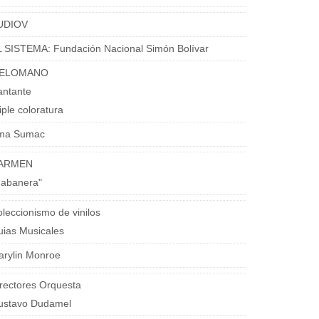
UDIOV
 SISTEMA: Fundación Nacional Simón Bolívar
ELOMANO
antante
iple coloratura
ma Sumac
ARMEN
Habanera"
leccionismo de vinilos
ias Musicales
arylin Monroe
rectores Orquesta
ustavo Dudamel