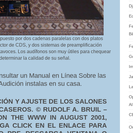
Dj
Ed
Fe
Bi
puesto por dos cadenas paralelas con dos platos
lector de CDS, y dos sistemas de preamplificación
Fe
tavoces. Los audífonos son muy útiles para chequear
G
 determinar la calidad de su señal.
I
nsultar un Manual en Línea Sobre las
J
Audición instalas en su casa.
La
O
CIÓN Y AJUSTE DE LOS SALONES
A
CASEROS. © RUDOLF A. BRUIL –
C
ON THE WWW IN AUGUST 2001,
AGA CLICK EN EL ENLACE PARA
O