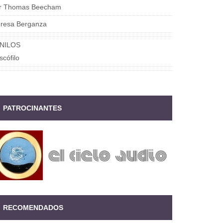
ir Thomas Beecham
eresa Berganza
INILOS
scófilo
PATROCINANTES
RECOMENDADOS