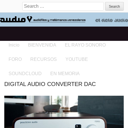
Search for:
Inicio
BIENVENIDA
EL RAYO SONORO
FORO
RECURSOS
YOUTUBE
SOUNDCLOUD
EN MEMORIA
DIGITAL AUDIO CONVERTER DAC