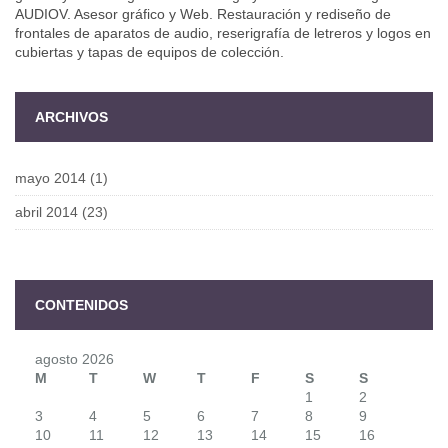
AUDIOV. Asesor gráfico y Web. Restauración y rediseño de
frontales de aparatos de audio, reserigrafía de letreros y logos en
cubiertas y tapas de equipos de colección.
ARCHIVOS
mayo 2014
(1)
abril 2014
(23)
CONTENIDOS
agosto 2026
M
T
W
T
F
S
S
1
2
3
4
5
6
7
8
9
10
11
12
13
14
15
16