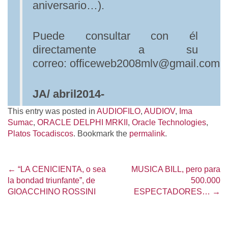
aniversario…).
Puede consultar con él
directamente a su
correo: officeweb2008mlv@gmail.com
JA/ abril2014-
This entry was posted in
AUDIOFILO
,
AUDIOV
,
Ima
Sumac
,
ORACLE DELPHI MRKII
,
Oracle Technologies
,
Platos Tocadiscos
. Bookmark the
permalink
.
←
“LA CENICIENTA, o sea
MUSICA BILL, pero para
Post navigation
la bondad triunfante”, de
500.000
GIOACCHINO ROSSINI
ESPECTADORES…
→