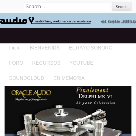
Search for:
Inicio
BIENVENIDA
EL RAYO SONORO
FORO
RECURSOS
YOUTUBE
SOUNDCLOUD
EN MEMORIA