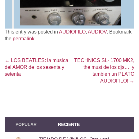
This entry was posted in
AUDIOFILO
,
AUDIOV
. Bookmark
the
permalink
.
←
LOS BEATLES: la musica
TECHNICS SL- 1700 MK2,
Post navigation
del AMOR de los sesenta y
the must de los djs…. y
setenta
tambien un PLATO
AUDIOFILO!
→
POPULAR
RECIENTE