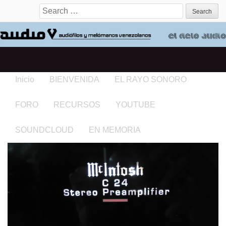
Search for:
Inicio
BIENVENIDA
EL RAYO SONORO
FORO
RECURSOS
YOUTUBE
SOUNDCLOUD
EN MEMORIA