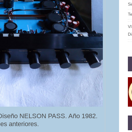
S
T
V
Di
iseño NELSON PASS. Año 1982.
es anteriores.