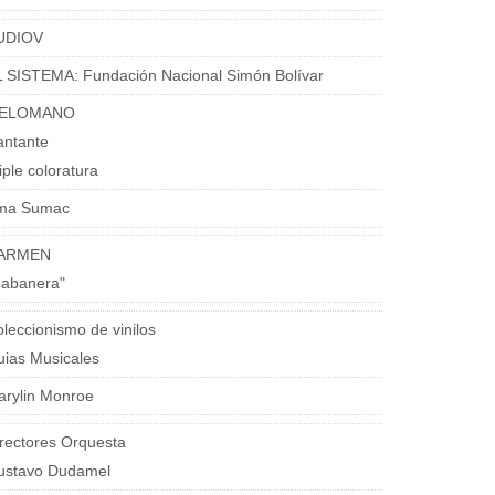
UDIOV
 SISTEMA: Fundación Nacional Simón Bolívar
ELOMANO
antante
iple coloratura
ma Sumac
ARMEN
Habanera"
leccionismo de vinilos
ias Musicales
arylin Monroe
rectores Orquesta
ustavo Dudamel