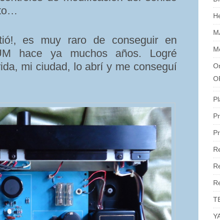
cto…
H
M
tió!, es muy raro de conseguir en
M
LUM hace ya muchos años. Logré
rida, mi ciudad, lo abrí y me conseguí
Or
O
Pl
Pr
Pr
R
Re
R
T
Y