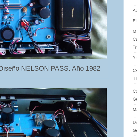
A
EL
M
C
Tr
Y
Diseño NELSON PASS. Año 1982
C
"
Co
Gu
M
Di
G