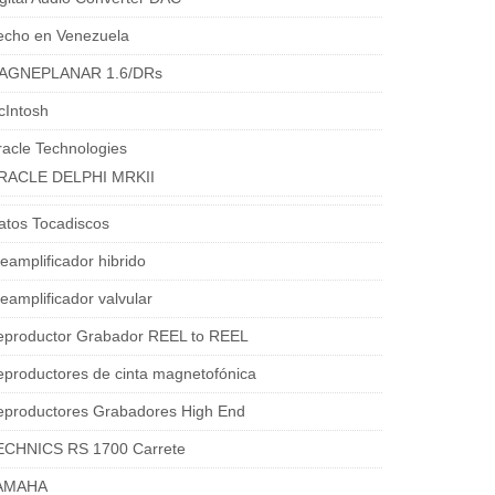
echo en Venezuela
AGNEPLANAR 1.6/DRs
cIntosh
acle Technologies
RACLE DELPHI MRKII
atos Tocadiscos
eamplificador hibrido
eamplificador valvular
eproductor Grabador REEL to REEL
productores de cinta magnetofónica
eproductores Grabadores High End
ECHNICS RS 1700 Carrete
AMAHA