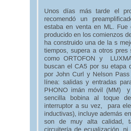
Unos días más tarde el pr
recomendó un preamplific
estaba en venta en ML. Fue e
producido en los comienzos d
ha construido una de la s me
tiempos, supera a otros pre
como ORTOFON y LUXMAN. 
buscan el CA5 por su etapa 
por John Curl y Nelson Pass
línea: salidas y entradas par
PHONO imán móvil (MM) y m
sencilla bobina al toque d
interruptor a su vez, para ele
inductivas), incluye además 
son de muy alta calidad, t
circuitería de ecualización, n