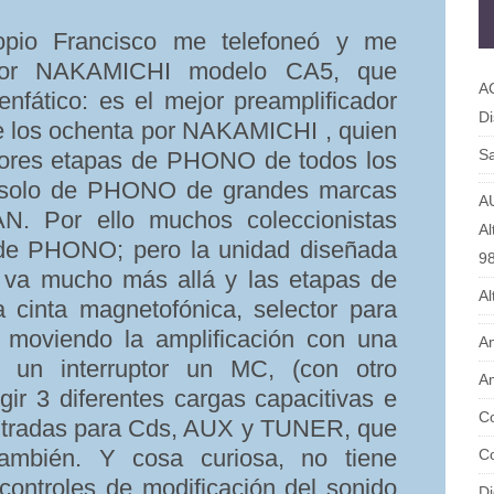
opio Francisco me telefoneó y me
ador NAKAMICHI modelo CA5, que
A
nfático: es el mejor preamplificador
Di
e los ochenta por NAKAMICHI , quien
Sa
jores etapas de PHONO de todos los
s solo de PHONO de grandes marcas
A
Por ello muchos coleccionistas
Al
de PHONO; pero la unidad diseñada
9
 va mucho más allá y las etapas de
Al
a cinta magnetofónica, selector para
oviendo la amplificación con una
Am
e un interruptor un MC, (con otro
Am
gir 3 diferentes cargas capacitivas e
Co
entradas para Cds, AUX y TUNER, que
ambién. Y cosa curiosa, no tiene
Co
i controles de modificación del sonido
Di