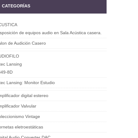
CATEGORÍAS
CUSTICA
sposición de equipos audio en Sala Acústica casera.
lon de Audición Casero
UDIOFILO
tec Lansing
849-8D
tec Lansing: Monitor Estudio
plificador digital estereo
plificador Valvular
leccionismo Vintage
rnetas eletroestáticas
gital Audio Converter DAC