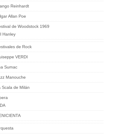
ango Reinhardt
gar Allan Poe
stival de Woodstock 1969
ll Hanley
stivales de Rock
uiseppe VERDI
ma Sumac
azz Manouche
 Scala de Milán
pera
IDA
ENICIENTA
rquesta