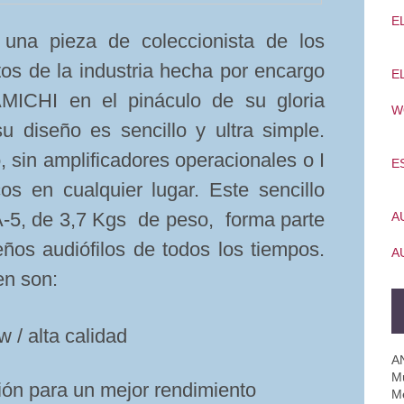
E
una pieza de coleccionista de los
tos de la industria hecha por encargo
E
ICHI en el pináculo de su gloria
W
u diseño es sencillo y ultra simple.
, sin amplificadores operacionales o I
E
cos en cualquier lugar. Este sencillo
-5, de 3,7 Kgs de peso, forma parte
A
eños audiófilos de todos los tiempos.
A
en son:
w / alta calidad
A
Mú
ción para un mejor rendimiento
M