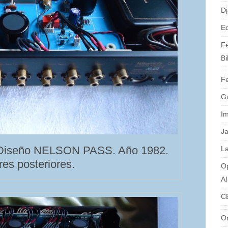
Dj
Ed
Fe
Bi
Fe
G
I
J
iseño NELSON PASS. Año 1982.
La
es posteriores.
O
A
C
O