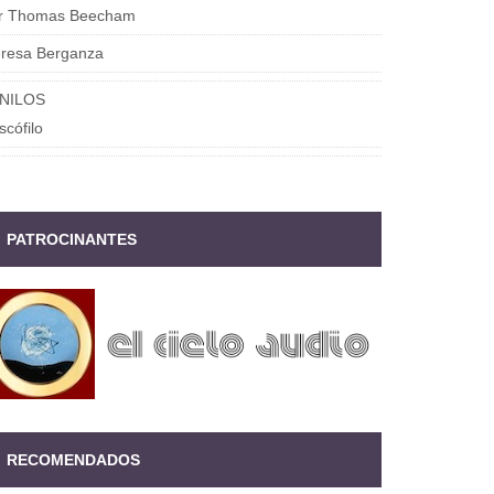
ir Thomas Beecham
eresa Berganza
INILOS
scófilo
PATROCINANTES
RECOMENDADOS